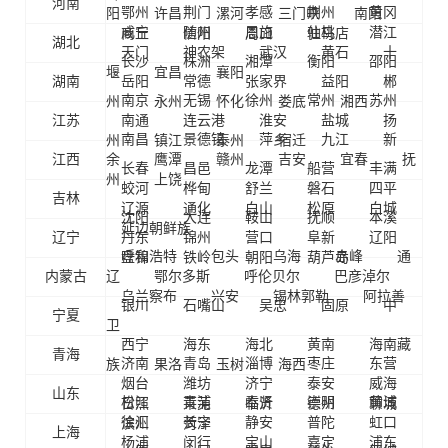
河南
鄂州
荆门
孝感
荆州
黄冈
阳
许昌
漯河
三门峡
南阳
咸宁
随州
恩施
仙桃
潜江
商丘
信阳
周口
驻马店
湖北
天门
神农架
武汉
黄石
十
长沙
株洲
湘潭
衡阳
邵阳
堰
宜昌
襄阳
湖南
岳阳
常德
张家界
益阳
郴
南京
无锡
徐州
常州
苏州
州
永州
怀化
娄底
湘西
江苏
南通
连云港
淮安
盐城
扬
南昌
景德镇
萍乡
九江
新
州
镇江
泰州
宿迁
江西
余
鹰潭
赣州
吉安
宜春
抚
长春
昌邑
龙潭
船营
丰满
州
上饶
蛟河
桦甸
舒兰
磐石
四平
吉林
辽源
通化
白山
松原
白城
沈阳
大连
鞍山
抚顺
本溪
延边朝鲜族
辽宁
丹东
锦州
营口
阜新
辽阳
呼和浩特
包头
乌海
赤峰
通
盘锦
铁岭
朝阳
葫芦岛
内蒙古
辽
鄂尔多斯
呼伦贝尔
巴彦淖尔
乌兰察布
兴安
锡林郭勒
阿拉善
银川
石嘴山
吴忠
固原
中
宁夏
卫
西宁
海东
海北
黄南
海南藏
青海
济南
青岛
淄博
枣庄
东营
族
果洛
玉树
海西
烟台
潍坊
济宁
泰安
威海
山东
松江
青浦
奉贤
崇明
黄浦
日照
莱芜
临沂
德州
聊城
徐汇
长宁
静安
普陀
虹口
滨州
菏泽
上海
杨浦
闵行
宝山
嘉定
浦东