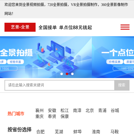
欢迎您来到全景视频拍摄，720全景拍摄，VR全景拍摄制作，360全景影像制作
网站！
搜索
襄州
安徽
松江
南漳
北京
青浦
谷城
热门城市
重庆
奉贤
保康
按省份选择
合肥
芜湖
蚌埠
淮南
马鞍