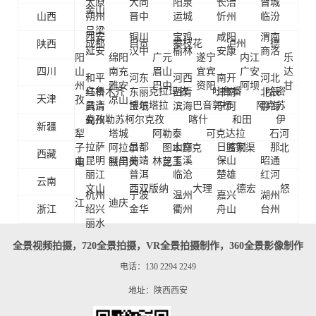
太原
大同
阳泉
长治
晋城
金山
山西
朔州
晋中
运城
忻州
临汾
吕梁
西安
铜川
宝鸡
咸阳
渭南
成都
自贡
攀枝花
泸州
德
陕西
延安
汉中
榆林
安康
商洛
阳
绵阳
广元
遂宁
内江
乐
四川
山
南充
眉山
宜宾
广安
达
和平
河东
河西
南开
河北
州
雅安
巴中
资阳
阿坝
甘
乌鲁木齐
克拉玛依
吐鲁番
哈密
红桥
东丽
西青
津南
北辰
天津
孜
凉山
昌吉
博尔塔拉
巴音郭楞
阿克苏
武清
宝坻
滨海
宁河
静海
克孜勒苏柯尔克孜
喀什
和田
伊
蓟州
新疆
犁
塔城
阿勒泰
可克达拉
石河
拉萨
昌都
山南
日喀则
那
子
阿拉尔
图木舒克
五家渠
北
西藏
昆明
曲靖
玉溪
保山
昭通
曲
阿里
林芝
屯
铁门关
昆玉
丽江
普洱
临沧
楚雄
红河
云南
文山
西双版纳
大理
德宏
怒
杭州
宁波
温州
嘉兴
湖州
江
迪庆
浙江
绍兴
金华
衢州
舟山
台州
丽水
全景视频拍摄，720全景拍摄，VR全景拍摄制作，360全景影像制作
电话：130 2294 2249
地址：陕西西安