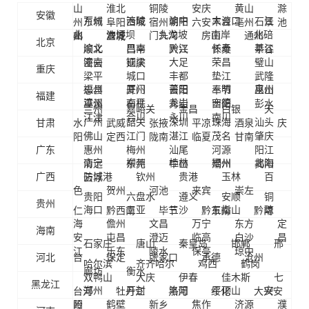
山
淮北
铜陵
安庆
黄山
滁
安徽
万州
涪陵
渝中
大渡口
江
东城
西城
朝阳
丰台
石景
州
阜阳
宿州
六安
亳州
池
北
沙坪坝
九龙坡
南岸
北碚
山
海淀
门头沟
房山
通州
州
宣城
北京
渝北
巴南
黔江
长寿
綦江
顺义
昌平
大兴
怀柔
平谷
潼南
铜梁
大足
荣昌
璧山
密云
延庆
重庆
梁平
城口
丰都
垫江
武隆
福州
厦门
莆田
三明
泉州
忠县
开州
云阳
奉节
巫山
福建
漳州
南平
龙岩
宁德
巫溪
石柱
秀山
酉阳
彭水
兰州
嘉峪关
金昌
白银
天
江津
合川
永川
南川
广州
韶关
深圳
珠海
汕头
甘肃
水
武威
张掖
平凉
酒泉
庆
佛山
江门
湛江
茂名
肇庆
阳
定西
陇南
临夏
甘南
广东
惠州
梅州
汕尾
河源
阳江
南宁
柳州
桂林
梧州
北海
清远
东莞
中山
潮州
揭阳
广西
防城港
钦州
贵港
玉林
百
云浮
色
贺州
河池
来宾
崇左
贵阳
六盘水
遵义
安顺
铜
贵州
海口
三亚
三沙
五指山
琼
仁
黔西南
毕节
黔东南
黔南
海
儋州
文昌
万宁
东方
定
海南
安
屯昌
澄迈
临高
白沙
昌
石家庄
唐山
秦皇岛
邯郸
邢
江
乐东
陵水
保亭
琼中
河北
台
保定
张家口
承德
沧州
哈尔滨
齐齐哈尔
鸡西
鹤岗
廊坊
衡水
双鸭山
大庆
伊春
佳木斯
七
黑龙江
郑州
开封
洛阳
平顶山
安
台河
牡丹江
黑河
绥化
大兴安
阳
鹤壁
新乡
焦作
济源
濮
岭