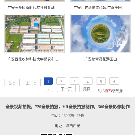
广安高陵区新时代党性教育基地在线展馆！
广安西农苹果试验站-宝鸡千阳县苹果示范基地
广安西北农林科技大学延安市洛川苹果试验站
广安踏青赏花游玉山
1
2
3
4
5
6
首页
上一页
7
下一页
尾页
共
13
页
73
条数据
全景视频拍摄，720全景拍摄，VR全景拍摄制作，360全景影像制作
电话：130 2294 2249
地址：陕西西安