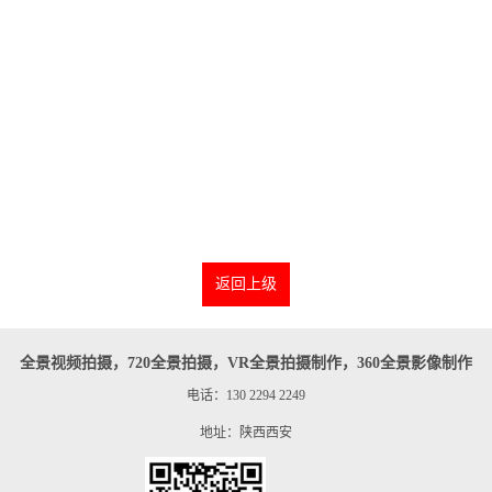
返回上级
全景视频拍摄，720全景拍摄，VR全景拍摄制作，360全景影像制作
电话：130 2294 2249
地址：陕西西安