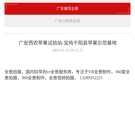
广安展馆全景
广安3d物体全景
广安西农苹果试验站-宝鸡千阳县苹果示范基地
2024-01-14 16:52:25
全景拍摄，国内较早的vr全景服务商，专注于VR全景制作，360度全
景拍摄，360全景制作，全景视频拍摄， 13289352221