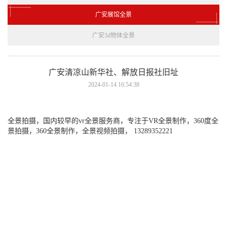
广安展馆全景
广安3d物体全景
广安清凉山新华社、解放日报社旧址
2024-01-14 16:54:38
全景拍摄，国内较早的vr全景服务商，专注于VR全景制作，360度全
景拍摄，360全景制作，全景视频拍摄， 13289352221