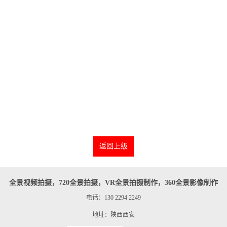
返回上级
全景视频拍摄，720全景拍摄，VR全景拍摄制作，360全景影像制作
电话：130 2294 2249
地址：陕西西安