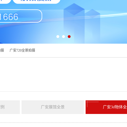
拍摄
广安720全景拍摄
案例
广安展馆全景
广安3d物体