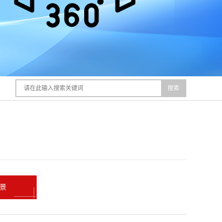
搜索
全景