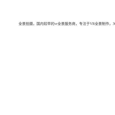
全景拍摄，国内较早的vr全景服务商，专注于VR全景制作，360度